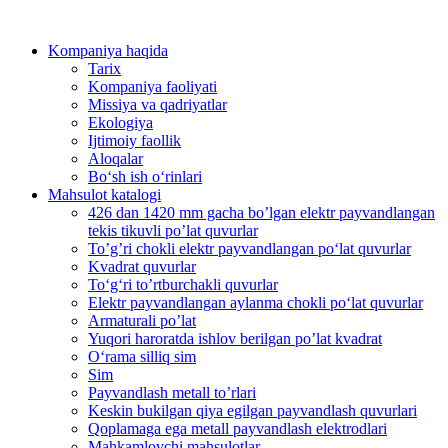
Kompaniya haqida
Tarix
Kompaniya faoliyati
Missiya va qadriyatlar
Ekologiya
Ijtimoiy faollik
Aloqalar
Bo‘sh ish o‘rinlari
Mahsulot katalogi
426 dan 1420 mm gacha bo’lgan elektr payvandlangan
tekis tikuvli po’lat quvurlar
To’g’ri chokli elektr payvandlangan po‘lat quvurlar
Kvadrat quvurlar
To‘g‘ri to’rtburchakli quvurlar
Elektr payvandlangan aylanma chokli po‘lat quvurlar
Armaturali po’lat
Yuqori haroratda ishlov berilgan po’lat kvadrat
O‘rama silliq sim
Sim
Payvandlash metall to’rlari
Keskin bukilgan qiya egilgan payvandlash quvurlari
Qoplamaga ega metall payvandlash elektrodlari
Mahkamlovchi mahsulotlar