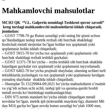
Mahkamlovchi mahsulotlar
MCHJ QK “V.L. Galperin nomidagi Toshkent quvur zavodi”
keng turdagi mahkamlovchi mahsulotlarni ishlab chiqaradi,
jumladan:
– GOST 7798-70 ga Butun uzunligi yoki uning bir qismi uchun
qo’llaniladigan tashqi metrik rezbali olti burchak shaklidagi
boshchali metall sterjenlar bo’lgan boltlar rux qoplamali yoki
qoplamasiz holda ishlab chiqariladi;
– GOST 5915-70 bo‘yicha rux qoplamali yoki qoplamasiz olti
burchak shakldagi rezbali teshikli gaykalar;
– GOST 11371-78 bo‘yicha – rezba teshikli olti burchak shaklida
bajarilgan gaykalar rux qoplamali yoki qoplamasiz tayyorlanadi;
– GOST 6402-70 bo‘yicha prujinali shaybalar, ularning uchlari turli
tekisliklarda joylashgan va rux qoplamali yoki qoplamasiz kesilgan
yumaloq shaybalar shaklida ishlab chiqariladi;
– Shuruplar Ts 15229984-09:2021 bo’yicha mahsulotlarni o’rnatish
va yig’ish uchun uchi uchli, tashqi ipli va qarama-qarshi boshli
metall novda ko’rinishidagi mahkamlagichlar;
– DIN 975 nemis standarti bo’yicha ishlab chiqarilgan metall
novdalar bo’lgan, metrik ipli (tolerantlik maydoni 6g), diametri M6
dan M16 gacha bo’lgan novda butun uzunligi bo’ylab 1000 mm,