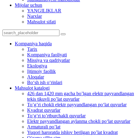
Mijolar uchun
YANGILIKLAR
Narxlar
Mahsulot sifati
Kompaniya haqida
Tarix
Kompaniya faoliyati
Missiya va qadriyatlar
Ekologiya
Ijtimoiy faollik
Aloqalar
Bo‘sh ish o‘rinlari
Mahsulot katalogi
426 dan 1420 mm gacha bo’lgan elektr payvandlangan
tekis tikuvli po’lat quvurlar
To’g’ri chokli elektr payvandlangan po‘lat quvurlar
Kvadrat quvurlar
To‘g‘ri to’rtburchakli quvurlar
Elektr payvandlangan aylanma chokli po‘lat quvurlar
Armaturali po’lat
Yuqori haroratda ishlov berilgan po’lat kvadrat
O‘rama silliq sim