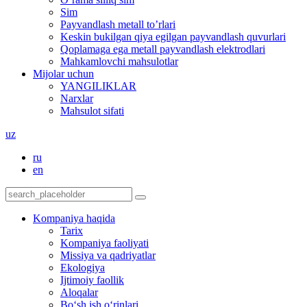
Sim
Payvandlash metall to’rlari
Keskin bukilgan qiya egilgan payvandlash quvurlari
Qoplamaga ega metall payvandlash elektrodlari
Mahkamlovchi mahsulotlar
Mijolar uchun
YANGILIKLAR
Narxlar
Mahsulot sifati
uz
ru
en
Kompaniya haqida
Tarix
Kompaniya faoliyati
Missiya va qadriyatlar
Ekologiya
Ijtimoiy faollik
Aloqalar
Bo‘sh ish o‘rinlari