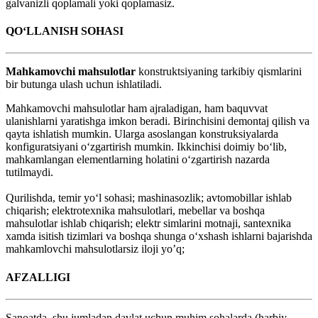
galvanizli qoplamali yoki qoplamasiz.
QO‘LLANISH SOHASI
Mahkamovchi mahsulotlar
konstruktsiyaning tarkibiy qismlarini
bir butunga ulash uchun ishlatiladi.
Mahkamovchi mahsulotlar ham ajraladigan, ham baquvvat
ulanishlarni yaratishga imkon beradi. Birinchisini demontaj qilish va
qayta ishlatish mumkin. Ularga asoslangan konstruksiyalarda
konfiguratsiyani o‘zgartirish mumkin. Ikkinchisi doimiy bo‘lib,
mahkamlangan elementlarning holatini o‘zgartirish nazarda
tutilmaydi.
Qurilishda, temir yo‘l sohasi; mashinasozlik; avtomobillar ishlab
chiqarish; elektrotexnika mahsulotlari, mebellar va boshqa
mahsulotlar ishlab chiqarish; еlektr simlarini motnaji, santexnika
xamda isitish tizimlari va boshqa shunga o‘xshash ishlarni bajarishda
mahkamlovchi mahsulotlarsiz iloji yo’q;
АFZАLLIGI
Sanoatda, shu jumladan davlat uchun muhim sohalarda (harbiy,