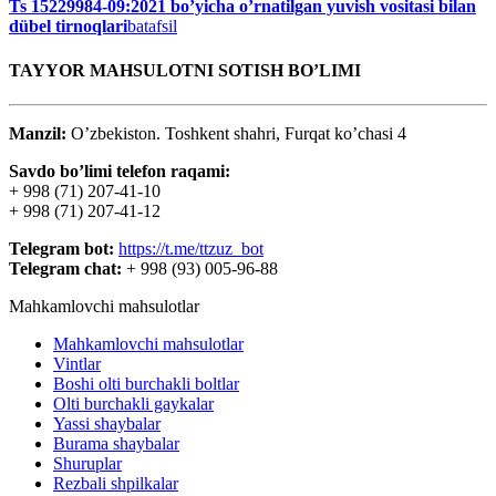
Ts 15229984-09:2021 bo’yicha o’rnatilgan yuvish vositasi bilan
dübel tirnoqlari
batafsil
TAYYOR MAHSULOTNI SOTISH BO’LIMI
Manzil:
O’zbekiston. Toshkent shahri, Furqat ko’chasi 4
Savdo bo’limi telefon raqami:
+ 998 (71) 207-41-10
+ 998 (71) 207-41-12
Telegram bot:
https://t.me/ttzuz_bot
Telegram chat:
+ 998 (93) 005-96-88
Mahkamlovchi mahsulotlar
Mahkamlovchi mahsulotlar
Vintlar
Boshi olti burchakli boltlar
Olti burchakli gaykalar
Yassi shaybalar
Burama shaybalar
Shuruplar
Rezbali shpilkalar