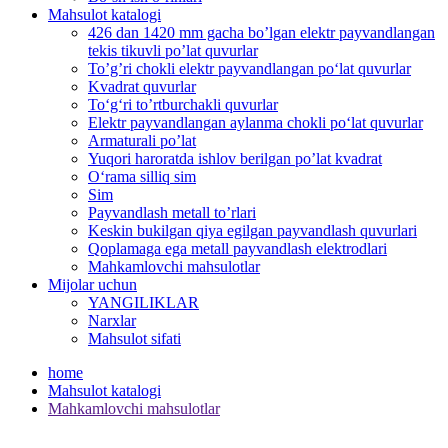
Mahsulot katalogi
426 dan 1420 mm gacha bo’lgan elektr payvandlangan
tekis tikuvli po’lat quvurlar
To’g’ri chokli elektr payvandlangan po‘lat quvurlar
Kvadrat quvurlar
To‘g‘ri to’rtburchakli quvurlar
Elektr payvandlangan aylanma chokli po‘lat quvurlar
Armaturali po’lat
Yuqori haroratda ishlov berilgan po’lat kvadrat
O‘rama silliq sim
Sim
Payvandlash metall to’rlari
Keskin bukilgan qiya egilgan payvandlash quvurlari
Qoplamaga ega metall payvandlash elektrodlari
Mahkamlovchi mahsulotlar
Mijolar uchun
YANGILIKLAR
Narxlar
Mahsulot sifati
home
Mahsulot katalogi
Mahkamlovchi mahsulotlar