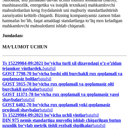
mashinasozlik, energetika va issiqlik texnikasi) mahkamlovchi
mahsulotlardan keng foydalanish uni majburiy standartlashtirish
zaruriyatini keltirib chiqardi. Bizning kompaniyamiz zamon bilan
hamnafas bo’lib, faqat amaldagi standartlarga to‘liq mos keladigan
mahkamlovchi mahsulotlarni ishlab chiqaradi.
Jumladan:
MА‘LUMOT UCHUN
Ts 15229984-09:2021 bo’yicha turli xil dizayndagi o’z-o’zidan
tejamkor vintlardek.
batafsil
GOST 7798-70 bo’yicha boshi olti burchakli rux qoplamali va
qoplamasiz boltlar
batafsil
GOST 5915-70 bo‘yicha rux qoplamali va qoplamasiz olti
burchakli gaykalar
batafsil
GOST 11371-78 bo‘yicha rux qoplamali va qoplamasiz yassi
shaybalar
batafsil
GOST 6402-70 bo‘yicha rux qoplamali yoki qoplamasiz
prujinali shaybalar
batafsil
Ts 15229984-09:2021 bo’yicha uchli vintlar
batafsil
DIN 975 nemis standartiga muvofiq ishlab chiqarilgan butun
uzunlik bo‘ylab metrik tishli rezbali shpilkalar
batafsil