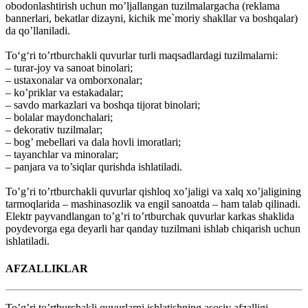
obodonlashtirish uchun mo’ljallangan tuzilmalargacha (reklama
bannerlari, bekatlar dizayni, kichik me`moriy shakllar va boshqalar)
da qo’llaniladi.
To‘g‘ri to’rtburchakli quvurlar turli maqsadlardagi tuzilmalarni:
– turar-joy va sanoat binolari;
– ustaxonalar va omborxonalar;
– ko’priklar va estakadalar;
– savdo markazlari va boshqa tijorat binolari;
– bolalar maydonchalari;
– dekorativ tuzilmalar;
– bog’ mebellari va dala hovli imoratlari;
– tayanchlar va minoralar;
– panjara va to’siqlar qurishda ishlatiladi.
To’g’ri to’rtburchakli quvurlar qishloq xo’jaligi va xalq xo’jaligining
tarmoqlarida – mashinasozlik va engil sanoatda – ham talab qilinadi.
Elektr payvandlangan to’g’ri to’rtburchak quvurlar karkas shaklida
poydevorga ega deyarli har qanday tuzilmani ishlab chiqarish uchun
ishlatiladi.
AFZALLIKLAR
To’g’ri to’rtburchakli quvurlarni ishlatishning asosiy afzalligi