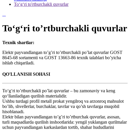
To‘g‘ri to'rtburchakli quvurlar
To‘g‘ri to’rtburchakli quvurlar
Texnik shartlar:
Elektr payvandlangan to’g’ri to’rtburchakli po’lat quvurlar GOST
8645-68 sortamenti va GOST 13663-86 texnik talablari bo’yicha
ishlab chiqariladi.
QO'LLANISH SOHASI
To‘g‘ri to’rtburchakli po’lat quvurlar – bu zamonaviy va keng
qo‘llaniladigan qurilish materialidir.
Ushbu turdagi profil metall prokat yengilroq va arzonroq mahsulot
bo’lib, shvellerlar, burchaklar, tavrlar va qo’sh tavrlarga muqobil
hisoblanadi.
Elektr bilan payvandlangan to’g’ri to’rtburchak quvurlar, asosan,
turli maqsadlarda qurilish inshootlarida: yengil yuklangan qurilmalar
uchun payvandlangan karkaslardan tortib, shahar hududlarini