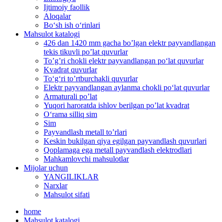
Ijtimoiy faollik
Aloqalar
Bo‘sh ish o‘rinlari
Mahsulot katalogi
426 dan 1420 mm gacha bo’lgan elektr payvandlangan
tekis tikuvli po’lat quvurlar
To’g’ri chokli elektr payvandlangan po‘lat quvurlar
Kvadrat quvurlar
To‘g‘ri to’rtburchakli quvurlar
Elektr payvandlangan aylanma chokli po‘lat quvurlar
Armaturali po’lat
Yuqori haroratda ishlov berilgan po’lat kvadrat
O‘rama silliq sim
Sim
Payvandlash metall to’rlari
Keskin bukilgan qiya egilgan payvandlash quvurlari
Qoplamaga ega metall payvandlash elektrodlari
Mahkamlovchi mahsulotlar
Mijolar uchun
YANGILIKLAR
Narxlar
Mahsulot sifati
home
Mahsulot katalogi