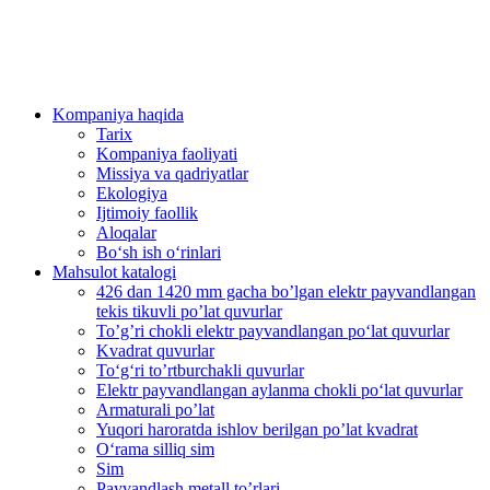
Kompaniya haqida
Tarix
Kompaniya faoliyati
Missiya va qadriyatlar
Ekologiya
Ijtimoiy faollik
Aloqalar
Bo‘sh ish o‘rinlari
Mahsulot katalogi
426 dan 1420 mm gacha bo’lgan elektr payvandlangan
tekis tikuvli po’lat quvurlar
To’g’ri chokli elektr payvandlangan po‘lat quvurlar
Kvadrat quvurlar
To‘g‘ri to’rtburchakli quvurlar
Elektr payvandlangan aylanma chokli po‘lat quvurlar
Armaturali po’lat
Yuqori haroratda ishlov berilgan po’lat kvadrat
O‘rama silliq sim
Sim
Payvandlash metall to’rlari