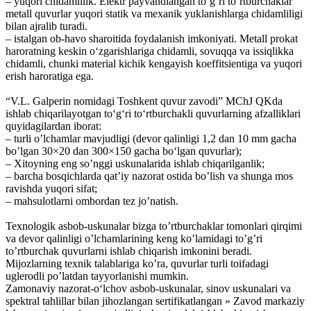
– yuqori chidamlilik. Elektr payvandlangan to‘g‘ri to’rtburchaklar
metall quvurlar yuqori statik va mexanik yuklanishlarga chidamliligi
bilan ajralib turadi.
– istalgan ob-havo sharoitida foydalanish imkoniyati. Metall prokat
haroratning keskin o‘zgarishlariga chidamli, sovuqqa va issiqlikka
chidamli, chunki material kichik kengayish koeffitsientiga va yuqori
erish haroratiga ega.
“V.L. Galperin nomidagi Toshkent quvur zavodi” MChJ QKda
ishlab chiqarilayotgan to‘g‘ri to‘rtburchakli quvurlarning afzalliklari
quyidagilardan iborat:
– turli o’lchamlar mavjudligi (devor qalinligi 1,2 dan 10 mm gacha
bo’lgan 30×20 dan 300×150 gacha bo‘lgan quvurlar);
– Xitoyning eng so’nggi uskunalarida ishlab chiqarilganlik;
– barcha bosqichlarda qat’iy nazorat ostida bo’lish va shunga mos
ravishda yuqori sifat;
– mahsulotlarni ombordan tez jo’natish.
Texnologik asbob-uskunalar bizga to’rtburchaklar tomonlari qirqimi
va devor qalinligi o’lchamlarining keng ko’lamidagi to’g’ri
to’rtburchak quvurlarni ishlab chiqarish imkonini beradi.
Mijozlarning texnik talablariga ko’ra, quvurlar turli toifadagi
uglerodli po’latdan tayyorlanishi mumkin.
Zamonaviy nazorat-o‘lchov asbob-uskunalar, sinov uskunalari va
spektral tahlillar bilan jihozlangan sertifikatlangan » Zavod markaziy