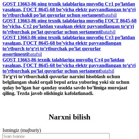
GOST 13663-86 ning texnik talablariga muvofiq Ст1 po’latdan
yasalgan, ГОСТ 8645-68 bo’yicha elektr payvandlangan to‘g‘ri
to’rtburchakli po’lat quvurlar uchun sortament
batafsil
GOST 13663-86 ning texnik talablariga muvofiq ГОСТ 8645-68
bo’yicha, Ст2 po’latdan yasalgan elektr payvandlangan to‘g‘ri
to’rtburchak po’lat quvurlar uchun sortamenti
batafsil
GOST 13663-86 ning texnik talablariga muvofiq Ст3 po’latdan
yasalgan, ГОСТ 8645-68 bo’yicha elektr payvandlangan
to’rtburch to‘g‘ri to’rtburchak po’lat quvurlar
assortimenti
batafsil
GOST 13663-86 texnik talablariga muvofiq Ст4 po’latdan
yasalgan, ГОСТ 8645-68 bo’yicha elektr payvandlangan to‘g‘ri
to’rtburchak po’lat quvurlar uchun sortament
batafsil
To‘g‘ri to’rtburchakli quvurlar narxini hisoblash uchun
belgilangan shakl orqali bepul ariza yuboring yoki siz uchun
qulay bo’lgan har qanday usulda savdo bo’limiga murojaat
qiling. Tezda javob olishingiz kafolatlanadi.
Narxni bilish
Ismingiz (majburiy)