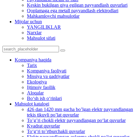
Keskin bukilgan qiya egilgan payvandlash quvurlari
Qoplamaga ega metall payvandlash elektrodlari
Mahkamlovchi mahsulotlar
Mijolar uchun
YANGILIKLAR
Narxlar
Mahsulot sifati
Kompaniya haqida
Tarix
Kompaniya faoliyati
Missiya va qadriyatlar
Ekologiya
Ijtimoiy faollik
Aloqalar
Bo‘sh ish o‘rinlari
Mahsulot katalogi
426 dan 1420 mm gacha bo’lgan elektr payvandlangan
tekis tikuvli po’lat quvurlar
To’g’ri chokli elektr payvandlangan po‘lat quvurlar
Kvadrat quvurlar
To‘g‘ri to’rtburchakli quvurlar
Elektr payvandlangan aylanma chokli po‘lat quvurlar