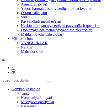
Armaturali po’lat
Yuqori haroratda ishlov berilgan po’lat kvadrat
O‘rama silliq sim
Sim
Payvandlash metall to’rlari
Keskin bukilgan qiya egilgan payvandlash quvurlari
Qoplamaga ega metall payvandlash elektrodlari
Mahkamlovchi mahsulotlar
Mijolar uchun
YANGILIKLAR
Narxlar
Mahsulot sifati
uz
ru
en
Kompaniya haqida
Tarix
Kompaniya faoliyati
Missiya va qadriyatlar
Ekologiya