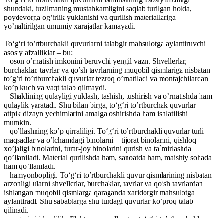
shundaki, tuzilmaning mustahkamligini saqlab turilgan holda,
poydevorga og’irlik yuklanishi va qurilish materiallariga
yo’naltirilgan umumiy xarajatlar kamayadi.
To‘g‘ri to’rtburchakli quvurlarni talabgir mahsulotga aylantiruvchi
asosiy afzalliklar – bu:
– oson o’rnatish imkonini beruvchi yengil vazn. Shvellerlar,
burchaklar, tavrlar va qo’sh tavrlarning muqobil qismlariga nisbatan
to’g’ri to’rtburchakli quvurlar tezroq o’rnatiladi va montajchilardan
ko’p kuch va vaqt talab qilmaydi.
– Shaklining qulayligi yuklash, tashish, tushirish va o’rnatishda ham
qulaylik yaratadi. Shu bilan birga, to‘g‘ri to’rtburchak quvurlar
atipik dizayn yechimlarini amalga oshirishda ham ishlatilishi
mumkin.
– qo’llashning ko’p qirraliligi. To‘g‘ri to’rtburchakli quvurlar turli
maqsadlar va o’lchamdagi binolarni – tijorat binolarini, qishloq
xo’jaligi binolarini, turar-joy binolarini qurish va ta`mirlashda
qo’llaniladi. Material qurilishda ham, sanoatda ham, maishiy sohada
ham qo’llaniladi.
– hamyonbopligi. To‘g‘ri to’rtburchakli quvur qismlarining nisbatan
arzonligi ularni shvellerlar, burchaklar, tavrlar va qo’sh tavrlardan
ishlangan muqobil qismlarga qaraganda xaridorgir mahsulotga
aylantiradi. Shu sabablarga shu turdagi quvurlar ko‘proq talab
qilinadi.