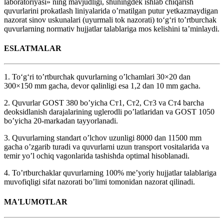
laboratoriyasi» ning mavjudligi, shuningdek ishlab chiqarish
quvurlarini prokatlash liniyalarida o’rnatilgan putur yetkazmaydigan
nazorat sinov uskunalari (uyurmali tok nazorati) to‘g‘ri to’rtburchak
quvurlarning normativ hujjatlar talablariga mos kelishini ta’minlaydi.
ESLATMALAR
1. To‘g‘ri to’rtburchak quvurlarning o’lchamlari 30×20 dan
300×150 mm gacha, devor qalinligi esa 1,2 dan 10 mm gacha.
2. Quvurlar GOST 380 bo’yicha Ст1, Ст2, Ст3 va Ст4 barcha
deoksidlanish darajalarining uglerodli po’latlaridan va GOST 1050
bo’yicha 20-markadan tayyorlanadi.
3. Quvurlarning standart o’lchov uzunligi 8000 dan 11500 mm
gacha o’zgarib turadi va quvurlarni uzun transport vositalarida va
temir yo’l ochiq vagonlarida tashishda optimal hisoblanadi.
4. To’rtburchaklar quvurlarning 100% me’yoriy hujjatlar talablariga
muvofiqligi sifat nazorati bo’limi tomonidan nazorat qilinadi.
MA'LUMOTLAR