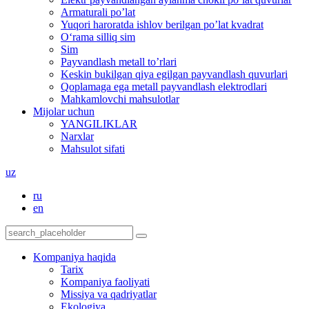
Armaturali po’lat
Yuqori haroratda ishlov berilgan po’lat kvadrat
O‘rama silliq sim
Sim
Payvandlash metall to’rlari
Keskin bukilgan qiya egilgan payvandlash quvurlari
Qoplamaga ega metall payvandlash elektrodlari
Mahkamlovchi mahsulotlar
Mijolar uchun
YANGILIKLAR
Narxlar
Mahsulot sifati
uz
ru
en
Kompaniya haqida
Tarix
Kompaniya faoliyati
Missiya va qadriyatlar
Ekologiya