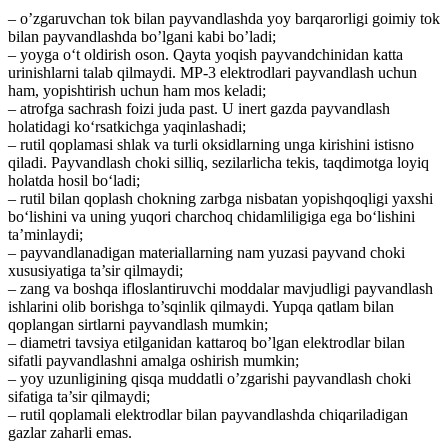
– o’zgaruvchan tok bilan payvandlashda yoy barqarorligi goimiy tok
bilan payvandlashda bo’lgani kabi bo’ladi;
– yoyga o‘t oldirish oson. Qayta yoqish payvandchinidan katta
urinishlarni talab qilmaydi. MP-3 elektrodlari payvandlash uchun
ham, yopishtirish uchun ham mos keladi;
– atrofga sachrash foizi juda past. U inert gazda payvandlash
holatidagi ko‘rsatkichga yaqinlashadi;
– rutil qoplamasi shlak va turli oksidlarning unga kirishini istisno
qiladi. Payvandlash choki silliq, sezilarlicha tekis, taqdimotga loyiq
holatda hosil bo‘ladi;
– rutil bilan qoplash chokning zarbga nisbatan yopishqoqligi yaxshi
bo‘lishini va uning yuqori charchoq chidamliligiga ega bo‘lishini
ta’minlaydi;
– payvandlanadigan materiallarning nam yuzasi payvand choki
xususiyatiga ta’sir qilmaydi;
– zang va boshqa ifloslantiruvchi moddalar mavjudligi payvandlash
ishlarini olib borishga to’sqinlik qilmaydi. Yupqa qatlam bilan
qoplangan sirtlarni payvandlash mumkin;
– diametri tavsiya etilganidan kattaroq bo’lgan elektrodlar bilan
sifatli payvandlashni amalga oshirish mumkin;
– yoy uzunligining qisqa muddatli o’zgarishi payvandlash choki
sifatiga ta’sir qilmaydi;
– rutil qoplamali elektrodlar bilan payvandlashda chiqariladigan
gazlar zaharli emas.