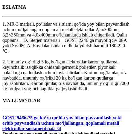
ESLATMA
1. MR-3 markali, po’latlar va sirtlarni qo’lda yoy bilan payvandlash
uchun mo‘ljallangan qoplamali metall elektrodlar 2,5х300mm;
3,2×350mm va 4,0х400mm o‘lchamlarda ishlab chiqariladi. Qalin
qoplama – D. Sterjen materiali – GOST 2246 ga muvofiq Sv-08A
yoki Sv-08GA. Foydalanishdan oldin kuydirish harorati 180-220
°C.
2. Umumiy og’irligi 5 kg bo’lgan elektrodlar karton qutilarga,
keyinchalik issiqlikka chidamli germetik polietilen plyonkali
paketlarga qadoqlash uchun joylashtiriladi. Karton bog’lamlar, o’z
navbatida, umumiy og’irligi 20 kg bo’lgan karton qutilarga
joylashtiriladi. Karton qutilar, o’z navbatida, umumiy og’irligi 2000
kg bo’lgan yog’och tagliklarga joylashtiriladi.
MA'LUMOTLAR
GOST 9466-75 ga ko‘ra qo’lda yoy bilan payvandlash yoki
eritib payvandlash uchun mo‘ljallangan, qoplamali metall
elektrodlar sortamenti
batafsil
Qoplamaga ega metall payvandlash elektrodlari narxini