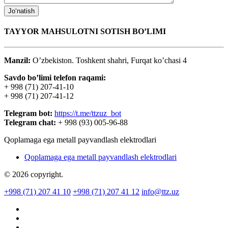
TAYYOR MAHSULOTNI SOTISH BO’LIMI
Manzil:
O’zbekiston. Toshkent shahri, Furqat ko’chasi 4
Savdo bo’limi telefon raqami:
+ 998 (71) 207-41-10
+ 998 (71) 207-41-12
Telegram bot:
https://t.me/ttzuz_bot
Telegram chat:
+ 998 (93) 005-96-88
Qoplamaga ega metall payvandlash elektrodlari
Qoplamaga ega metall payvandlash elektrodlari
© 2026 copyright.
+998 (71) 207 41 10
+998 (71) 207 41 12
info@ttz.uz