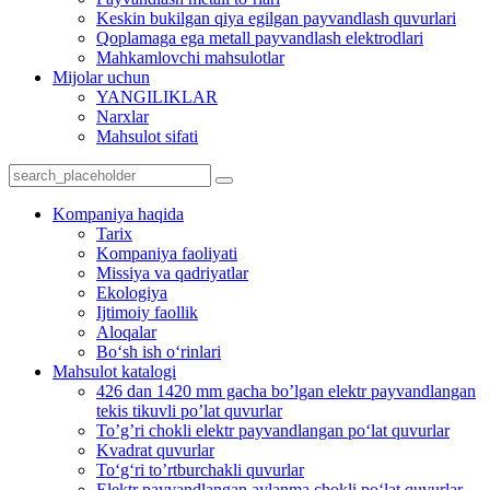
Keskin bukilgan qiya egilgan payvandlash quvurlari
Qoplamaga ega metall payvandlash elektrodlari
Mahkamlovchi mahsulotlar
Mijolar uchun
YANGILIKLAR
Narxlar
Mahsulot sifati
Kompaniya haqida
Tarix
Kompaniya faoliyati
Missiya va qadriyatlar
Ekologiya
Ijtimoiy faollik
Aloqalar
Bo‘sh ish o‘rinlari
Mahsulot katalogi
426 dan 1420 mm gacha bo’lgan elektr payvandlangan
tekis tikuvli po’lat quvurlar
To’g’ri chokli elektr payvandlangan po‘lat quvurlar
Kvadrat quvurlar
To‘g‘ri to’rtburchakli quvurlar
Elektr payvandlangan aylanma chokli po‘lat quvurlar