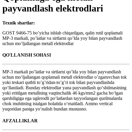
payvandlash elektrodlari
Texnik shartlar:
GOST 9466-75 bo’yicha ishlab chiqarilgan, qalin rutil qoplamali
MР-3 markali, po’latlar va sirtlarni qo’lda yoy bilan payvandlash
uchun mo‘ljallangan metall elektrodlar
QO'LLANISH SOHASI
MР-3 markali po’latlar va sirtlarni qo’lda yoy bilan payvandlash
uchun mo‘ljallangan qoplamali metall elektrodlar o’zgaruvchan tok
yoki teskari qutbli to’g’ridan-to’g’ri tok bilan payvandlashda
qo‘llaniladi. Bunday elektrodlar yana payvandlash qo‘shilmasining
yoki eritilgan metallning vaqtinchalik 46 kgs/mm2 gacha bo‘lgan
qarshiligiga ega uglerodli po‘latlardan tayyorlangan qurilmalarda
chok muhitning istalgan holatida o‘rnatiladi. Ammo vertical
yuqoridan pastga yo‘nalish bundan mustasno.
AFZALLIKLAR