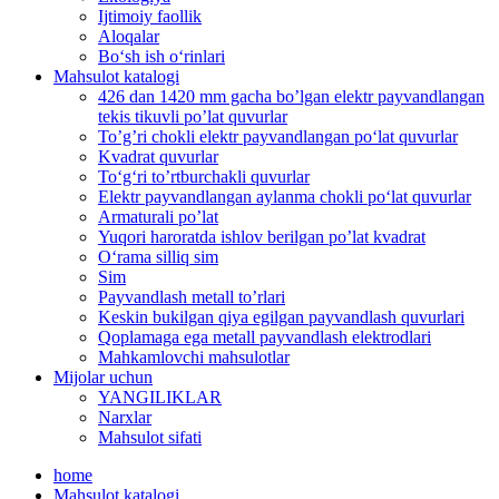
Ijtimoiy faollik
Aloqalar
Bo‘sh ish o‘rinlari
Mahsulot katalogi
426 dan 1420 mm gacha bo’lgan elektr payvandlangan
tekis tikuvli po’lat quvurlar
To’g’ri chokli elektr payvandlangan po‘lat quvurlar
Kvadrat quvurlar
To‘g‘ri to’rtburchakli quvurlar
Elektr payvandlangan aylanma chokli po‘lat quvurlar
Armaturali po’lat
Yuqori haroratda ishlov berilgan po’lat kvadrat
O‘rama silliq sim
Sim
Payvandlash metall to’rlari
Keskin bukilgan qiya egilgan payvandlash quvurlari
Qoplamaga ega metall payvandlash elektrodlari
Mahkamlovchi mahsulotlar
Mijolar uchun
YANGILIKLAR
Narxlar
Mahsulot sifati
home
Mahsulot katalogi