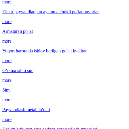
more
Elektr payvandlangan aylanma chokli po‘lat quvurlar
more
Armaturali po'lat
more
Yuqori haroratda ishlov berilgan po'lat kvadrat
more
O‘rama silliq sim
more
Sim
more
Payvandlash metall to'rlari
more