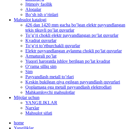
Ijtimoiy faollik
Aloqalar
Bo‘sh ish o‘rinlari
Mahsulot katalogi
426 dan 1420 mm gacha bo’lgan elektr payvandlangan
tekis tikuvli po’lat quvurlar
To’g’ri chokli elektr payvandlangan po‘lat quvurlar
Kvadrat quvurlar
To‘g‘ri to’rtburchakli quvurlar
Elektr payvandlangan aylanma chokli po‘lat quvurlar
Armaturali po’lat
Yuqori haroratda ishlov berilgan po’lat kvadrat
O‘rama silliq sim
Sim
Payvandlash metall to’rlari
Keskin bukilgan qiya egilgan payvandlash quvurlari
Qoplamaga ega metall payvandlash elektrodlari
Mahkamlovchi mahsulotlar
Mijolar uchun
YANGILIKLAR
Narxlar
Mahsulot sifati
home
Yangiliklar