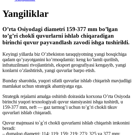
Yangiliklar
O’rta Osiyodagi diametri 159-377 mm bo’lgan
to’g’ri chokli quvurlarni ishlab chiqaradigan
birinchi quvur payvandlash zavodi ishga tushirildi.
Keyingi yillarda biz O’zbekiston taraqqiyotning yangi bosqichiga
qadam qo’yayotganini ko’rmoqdamiz: keng ko’lamli qurilish,
infratuzilmani rivojlantirish, eksport geografiyasi kengayib, yangi
konlarni o’zlashtirish, yangi quvurlar barpo etish.
Bunday sharoitda, yuqori sifatli quvurlar ishlab chiqarish mavjudligi
mamlakat uchun strategik ahamiyatga ega.
Strategik rejalarni amalga oshirish doirasida korxona O’rta Osiyoda
birinchi yuqori texnologiyali quvur stansiyasini ishga tushirdi, u
159-377 mm, neft — gaz tarmog’i uchun to’g’ri chokli tikuv
quvurlari ishlab chiqaradi.
Quvur majmuasi to`g`ri chokli quvurlarni ishlab chiqarish imkonini
beradi:
– dumaloq diametri: 114; 119; 159; 219; 273; 325 va 377 mm;