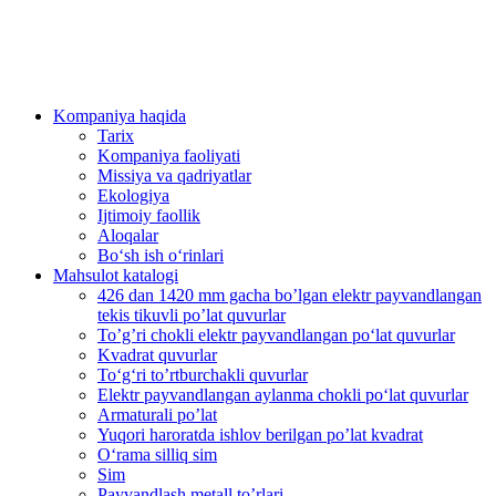
Kompaniya haqida
Tarix
Kompaniya faoliyati
Missiya va qadriyatlar
Ekologiya
Ijtimoiy faollik
Aloqalar
Bo‘sh ish o‘rinlari
Mahsulot katalogi
426 dan 1420 mm gacha bo’lgan elektr payvandlangan
tekis tikuvli po’lat quvurlar
To’g’ri chokli elektr payvandlangan po‘lat quvurlar
Kvadrat quvurlar
To‘g‘ri to’rtburchakli quvurlar
Elektr payvandlangan aylanma chokli po‘lat quvurlar
Armaturali po’lat
Yuqori haroratda ishlov berilgan po’lat kvadrat
O‘rama silliq sim
Sim
Payvandlash metall to’rlari