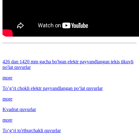
426 dan 1420 mm gacha bo'lgan elektr payvandlangan tekis tikuvli
po'lat quvurlar
more
To’g’ri chokli elektr payvandlangan po‘lat quvurlar
more
Kvadrat quvurlar
more
To‘g‘ri to'rtburchakli quvurlar