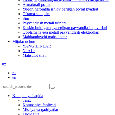
Armaturali po’lat
Yuqori haroratda ishlov berilgan po’lat kvadrat
O‘rama silliq sim
Sim
Payvandlash metall to’rlari
Keskin bukilgan qiya egilgan payvandlash quvurlari
Qoplamaga ega metall payvandlash elektrodlari
Mahkamlovchi mahsulotlar
Mijolar uchun
YANGILIKLAR
Narxlar
Mahsulot sifati
uz
ru
en
Kompaniya haqida
Tarix
Kompaniya faoliyati
Missiya va qadriyatlar
Ekologiya