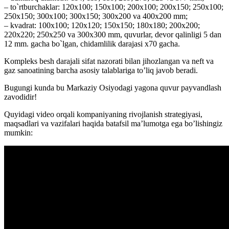
– to`rtburchaklar: 120х100; 150х100; 200х100; 200х150; 250х100;
250х150; 300х100; 300х150; 300х200 va 400х200 mm;
– kvadrat: 100х100; 120х120; 150х150; 180х180; 200х200;
220х220; 250х250 va 300х300 mm, quvurlar, devor qalinligi 5 dan
12 mm. gacha bo`lgan, chidamlilik darajasi х70 gacha.
Kompleks besh darajali sifat nazorati bilan jihozlangan va neft va
gaz sanoatining barcha asosiy talablariga to’liq javob beradi.
Bugungi kunda bu Markaziy Osiyodagi yagona quvur payvandlash
zavodidir!
Quyidagi video orqali kompaniyaning rivojlanish strategiyasi,
maqsadlari va vazifalari haqida batafsil ma’lumotga ega bo’lishingiz
mumkin: