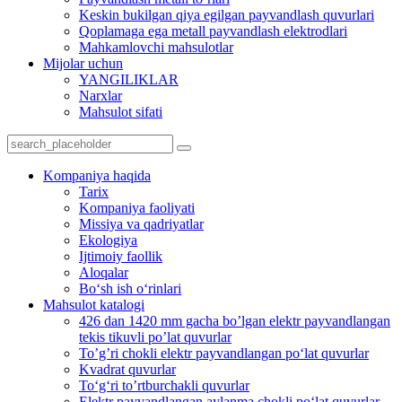
Keskin bukilgan qiya egilgan payvandlash quvurlari
Qoplamaga ega metall payvandlash elektrodlari
Mahkamlovchi mahsulotlar
Mijolar uchun
YANGILIKLAR
Narxlar
Mahsulot sifati
Kompaniya haqida
Tarix
Kompaniya faoliyati
Missiya va qadriyatlar
Ekologiya
Ijtimoiy faollik
Aloqalar
Bo‘sh ish o‘rinlari
Mahsulot katalogi
426 dan 1420 mm gacha bo’lgan elektr payvandlangan
tekis tikuvli po’lat quvurlar
To’g’ri chokli elektr payvandlangan po‘lat quvurlar
Kvadrat quvurlar
To‘g‘ri to’rtburchakli quvurlar
Elektr payvandlangan aylanma chokli po‘lat quvurlar