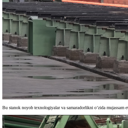
Bu stanok noyob texnologiyalar va samaradorlikni o‘zida mujassam et