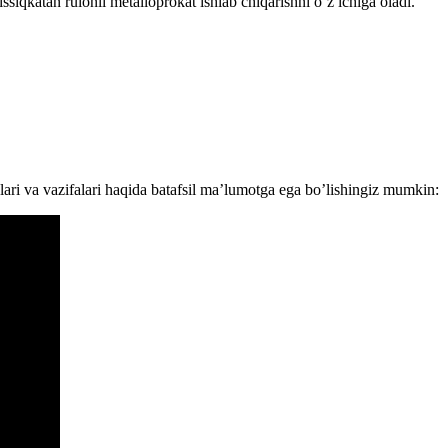
siqkatan rulonli metalloprokat ishlab chiqarishni o’z ichiga oladi.
ari va vazifalari haqida batafsil ma’lumotga ega bo’lishingiz mumkin: