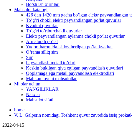
Bo‘sh ish o‘rinlari
Mahsulot katalogi
426 dan 1420 mm gacha bo’lgan elektr payvandlangan teki
To’g’ri chokli elektr payvandlangan po‘lat quvurlar
Kvadrat quvurlar
To‘g‘ri to’rtburchakli quvurlar
Elektr payvandlangan aylanma chokli po‘lat quvurlar
Armaturali po’lat
Yuqori haroratda ishlov berilgan po’lat kvadrat
O‘rama silliq sim
Sim
Payvandlash metall to’rlari
Keskin bukilgan qiya egilgan payvandlash quvurlari
Qoplamaga ega metall payvandlash elektrodlari
Mahkamlovchi mahsulotlar
Mijolar uchun
YANGILIKLAR
Narxlar
Mahsulot sifati
home
V. L. Galperin nomidagi Toshkent quvur zavodida issiq prokatka 
2022-04-15