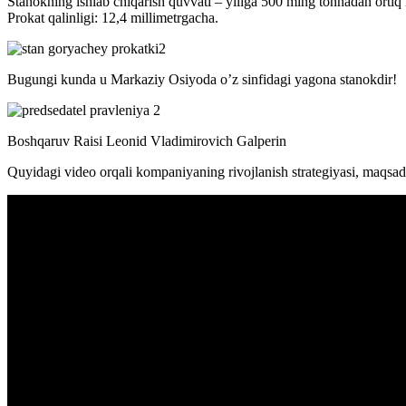
Stanokning ishlab chiqarish quvvati – yiliga 500 ming tonnadan ortiq is
Prokat qalinligi: 12,4 millimetrgacha.
Bugungi kunda u Markaziy Osiyoda o’z sinfidagi yagona stanokdir!
Boshqaruv Raisi Leonid Vladimirovich Galperin
Quyidagi video orqali kompaniyaning rivojlanish strategiyasi, maqsadl