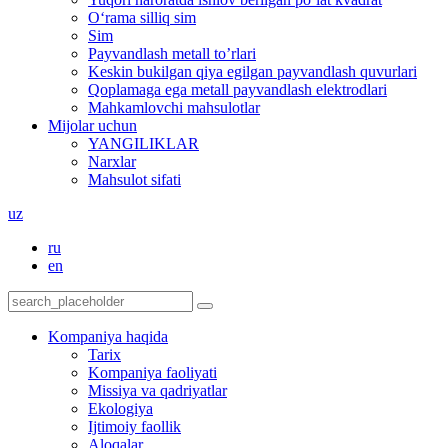
O‘rama silliq sim
Sim
Payvandlash metall to’rlari
Keskin bukilgan qiya egilgan payvandlash quvurlari
Qoplamaga ega metall payvandlash elektrodlari
Mahkamlovchi mahsulotlar
Mijolar uchun
YANGILIKLAR
Narxlar
Mahsulot sifati
uz
ru
en
Kompaniya haqida
Tarix
Kompaniya faoliyati
Missiya va qadriyatlar
Ekologiya
Ijtimoiy faollik
Aloqalar