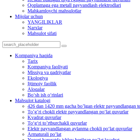
Qoplamaga ega metall payvandlash elektrodlari
Mahkamlovchi mahsulotlar
Mijolar uchun
YANGILIKLAR
Narxlar
Mahsulot sifati
Kompaniya haqida
Tarix
Kompaniya faoliyati
Missiya va qadriyatlar
Ekologiya
Ijtimoiy faollik
Aloqalar
Bo‘sh ish o‘rinlari
Mahsulot katalogi
426 dan 1420 mm gacha bo’lgan elektr payvandlangan teki
To’g’ri chokli elektr payvandlangan po‘lat quvurlar
Kvadrat quvurlar
To‘g‘ri to’rtburchakli quvurlar
Elektr payvandlangan aylanma chokli po‘lat quvurlar
Armaturali po’lat
Yuqori haroratda ishlov berilgan po’lat kvadrat