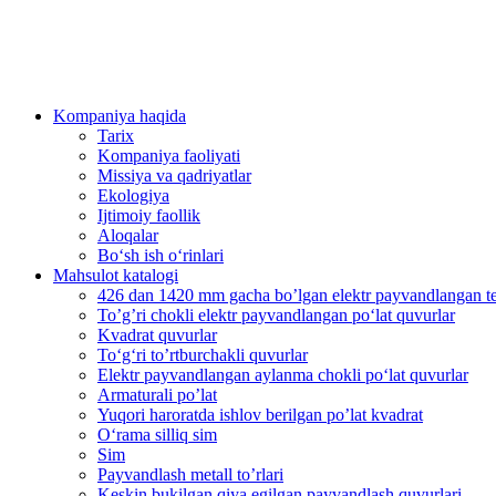
Kompaniya haqida
Tarix
Kompaniya faoliyati
Missiya va qadriyatlar
Ekologiya
Ijtimoiy faollik
Aloqalar
Bo‘sh ish o‘rinlari
Mahsulot katalogi
426 dan 1420 mm gacha bo’lgan elektr payvandlangan teki
To’g’ri chokli elektr payvandlangan po‘lat quvurlar
Kvadrat quvurlar
To‘g‘ri to’rtburchakli quvurlar
Elektr payvandlangan aylanma chokli po‘lat quvurlar
Armaturali po’lat
Yuqori haroratda ishlov berilgan po’lat kvadrat
O‘rama silliq sim
Sim
Payvandlash metall to’rlari
Keskin bukilgan qiya egilgan payvandlash quvurlari