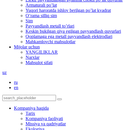
Armaturali po’lat
Yuqori haroratda ishlov berilgan po’lat kvadrat
O‘rama silliq sim
Sim
Payvandlash metall to’rlari
Keskin bukilgan qiya egilgan payvandlash quvurlari
Qoplamaga ega metall payvandlash elektrodlari
Mahkamlovchi mahsulotlar
Mijolar uchun
YANGILIKLAR
Narxlar
Mahsulot sifati
uz
ru
en
Kompaniya haqida
Tarix
Kompaniya faoliyati
Missiya va qadriyatlar
Ekologiya