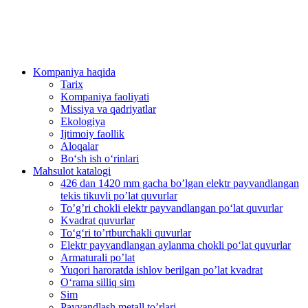
Kompaniya haqida
Tarix
Kompaniya faoliyati
Missiya va qadriyatlar
Ekologiya
Ijtimoiy faollik
Aloqalar
Bo‘sh ish o‘rinlari
Mahsulot katalogi
426 dan 1420 mm gacha bo’lgan elektr payvandlangan
tekis tikuvli po’lat quvurlar
To’g’ri chokli elektr payvandlangan po‘lat quvurlar
Kvadrat quvurlar
To‘g‘ri to’rtburchakli quvurlar
Elektr payvandlangan aylanma chokli po‘lat quvurlar
Armaturali po’lat
Yuqori haroratda ishlov berilgan po’lat kvadrat
O‘rama silliq sim
Sim
Payvandlash metall to’rlari