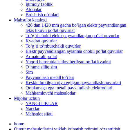
Ijtimoiy faollik
Aloqalar
Bo‘sh ish o‘rinlari
Mahsulot katalogi
426 dan 1420 mm gacha bo’lgan elektr payvandlangan
tekis tikuvli po’lat quvurlar
To’g’ri chokli elektr payvandlangan po‘lat quvurlar
Kvadrat quvurlar
To‘g‘ri to’rtburchakli quvurlar
Elektr payvandlangan aylanma chokli po‘lat quvurlar
Armaturali po’lat
Yuqori haroratda ishlov berilgan po’lat kvadrat
O‘rama silliq sim
Sim
Payvandlash metall to’rlari
Keskin bukilgan qiya egilgan payvandlash quvurlari
Qoplamaga ega metall payvandlash elektrodlari
Mahkamlovchi mahsulotlar
Mijolar uchun
YANGILIKLAR
Narxlar
Mahsulot sifati
home
Quvur mahsulotlarini yuklab jo‘natish rejimini o‘zgartirish