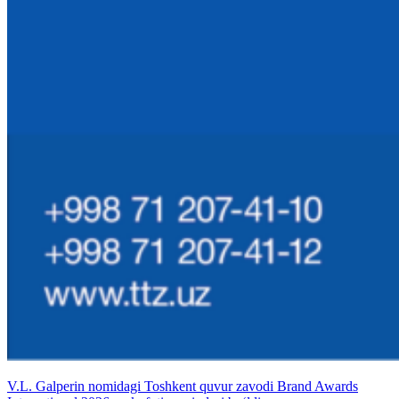
V.L. Galperin nomidagi Toshkent quvur zavodi Brand Awards