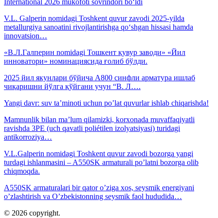
International 2026 mukofoti sovrindori bo‘ldi
V.L. Galperin nomidagi Toshkent quvur zavodi 2025-yilda
metallurgiya sanoatini rivojlantirishga qo‘shgan hissasi hamda
innovatsion…
«В.Л.Галперин nomidagi Тошкент қувур заводи» «Йил
инноватори» номинациясида ғолиб бўлди.
2025 йил якунлари бўйича A800 синфли арматура ишлаб
чиқаришни йўлга қўйгани учун “В. Л….
Yangi davr: suv ta’minoti uchun po’lat quvurlar ishlab chiqarishda!
Mamnunlik bilan ma’lum qilamizki, korxonada muvaffaqiyatli
ravishda 3PE (uch qavatli poliétilen izolyatsiyasi) turidagi
antikorroziya…
V.L.Galperin nomidagi Toshkent quvur zavodi bozorga yangi
turdagi ishlanmasini – A550SK armaturali po’latni bozorga olib
chiqmoqda.
A550SK armaturalari bir qator o’ziga xos, seysmik energiyani
o’zlashtirish va O’zbekistonning seysmik faol hududida…
© 2026 copyright.