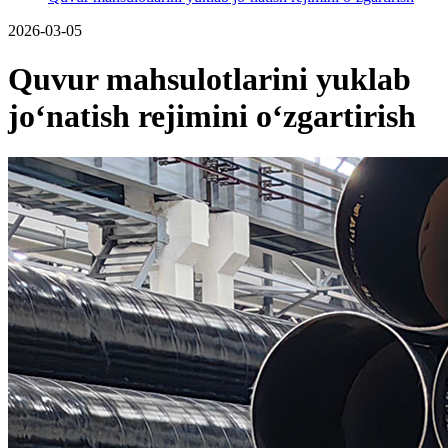
2026-03-05
Quvur mahsulotlarini yuklab
jo‘natish rejimini o‘zgartirish