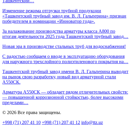
Ташкентский…
Изменение режима отгрузки трубной продукции
«Ташкентский трубный завод им. В. Л. Гальперина» признан
победителем в номинации «Инноватор года».
За налаживание производства арматуры класса A800 по
итогам деятельности 2025 года Ташкентский трубный завод…
Новая эра в производстве стальных труб для водоснабжения!
С радостью сообщаем о вводе в эксплуатацию оборудования
для наружного трехслойного полиэтиленового покрытия на…
Ташкентский трубный завод имени В. Л. Гальперина выводит
на рынок свою разработку, новый вид арматурной стали
А550СК.
Арматура А550СК — обладает рядом отличительных свойств:
— повышенной коррозионной стойкостью, более высокими
пределами…
© 2026 Все права защищены.
+998 (71) 207 41 10
+998 (71) 207 41 12
info@ttz.uz